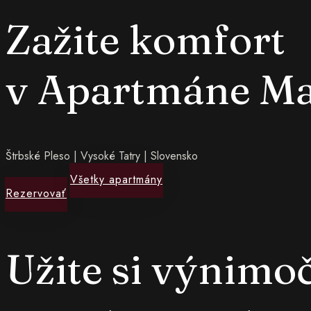
Zažite komfort
v Apartmáne Ma
Štrbské Pleso | Vysoké Tatry | Slovensko
Všetky apartmány
Rezervovať
Užite si výnimo