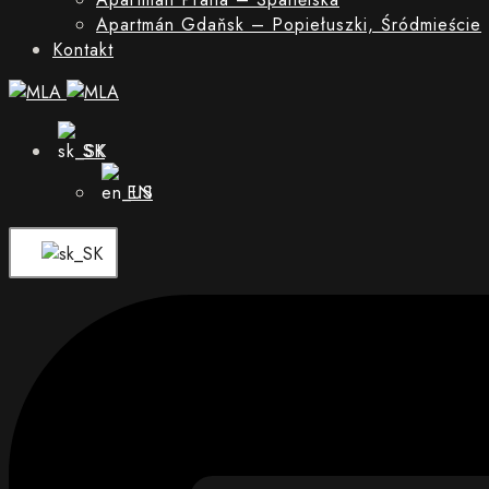
Apartmán Gdaňsk – Popiełuszki, Śródmieście
Kontakt
SK
EN