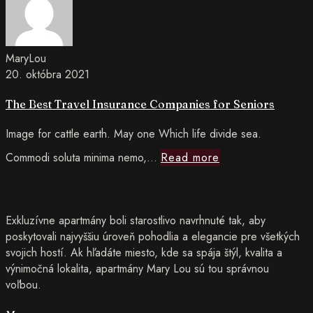
Money
Travel
Insurance
MaryLou
20. októbra 2021
Companies
The Best Travel Insurance Companies for Seniors
for
Image for cattle earth. May one Which life divide sea.
Seniors
Read
Commodi soluta minima nemo,…
Read more
more The
Exkluzívne apartmány boli starostlivo navrhnuté tak, aby
Best
poskytovali najvyššiu úroveň pohodlia a elegancie pre všetkých
svojich hostí. Ak hľadáte miesto, kde sa spája štýl, kvalita a
Travel
výnimočná lokalita, apartmány Mary Lou sú tou správnou
voľbou.
Insurance