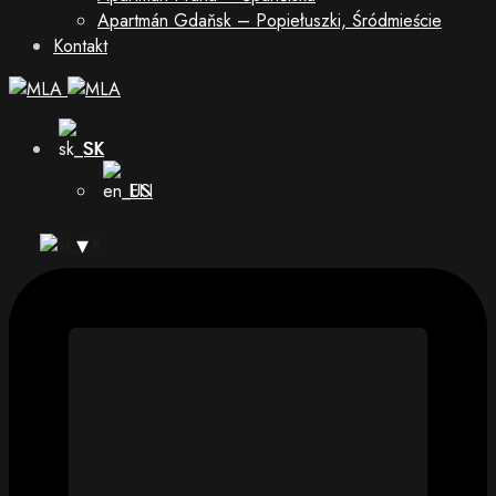
Apartmán Gdaňsk – Popiełuszki, Śródmieście
Kontakt
SK
EN