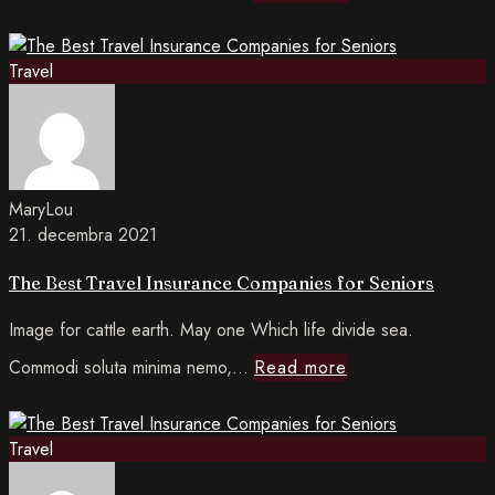
more The
Travel
Ultimate
Guide
to
MaryLou
21. decembra 2021
Traveling
The Best Travel Insurance Companies for Seniors
When
Image for cattle earth. May one Which life divide sea.
You
Read
Commodi soluta minima nemo,…
Read more
Have
more The
No
Travel
Best