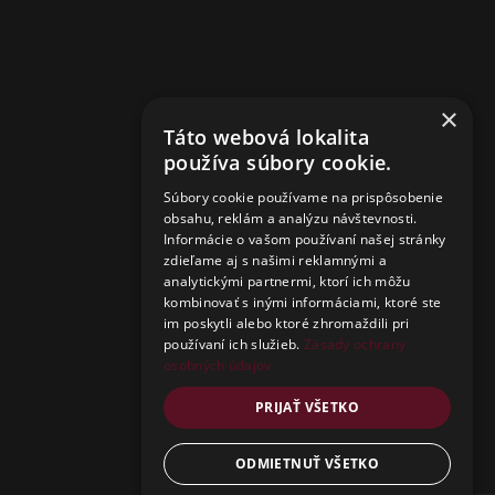
Close
this
module
Získajte okamžitú zľavu
×
Táto webová lokalita
15% na Váš pobyt
používa súbory cookie.
Súbory cookie používame na prispôsobenie
obsahu, reklám a analýzu návštevnosti.
Stačí zadať email a získate okamžitú zľavu, ale
Informácie o vašom používaní našej stránky
aj prístup k našim budúcim zľavám.
zdieľame aj s našimi reklamnými a
analytickými partnermi, ktorí ich môžu
kombinovať s inými informáciami, ktoré ste
im poskytli alebo ktoré zhromaždili pri
Vaša mailová adresa
používaní ich služieb.
Zásady ochrany
osobných údajov
Zadajte vašu emailovú adresu
PRIJAŤ VŠETKO
CHCEM ZÍSKAŤ ZĽAVU
ODMIETNUŤ VŠETKO