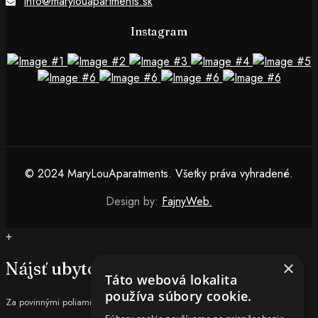
info@marylouapartments.sk
Instagram
© 2024 MaryLouAparatments. Všetky práva vyhradené.
Design by:
FajnyWeb.
+
×
Nájsť ubytovanie
Táto webová lokalita
používa súbory cookie.
Za povinnými poliami nasledujú
*