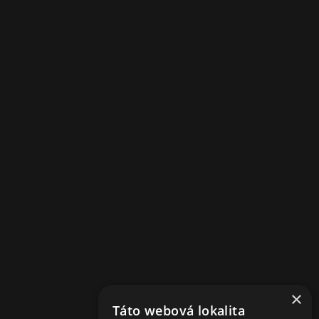
© 2024 MaryLouAparatments. All rights reserved.
Design by:
FajnyWeb.
×
Táto webová lokalita