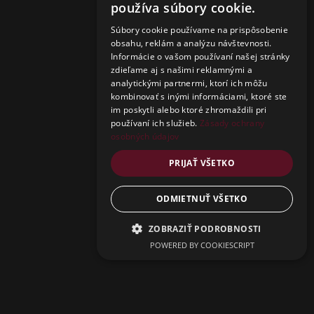
používa súbory cookie.
Súbory cookie používame na prispôsobenie
obsahu, reklám a analýzu návštevnosti.
Informácie o vašom používaní našej stránky
zdieľame aj s našimi reklamnými a
analytickými partnermi, ktorí ich môžu
kombinovať s inými informáciami, ktoré ste
im poskytli alebo ktoré zhromaždili pri
používaní ich služieb.
Zásady ochrany
osobných údajov
PRIJAŤ VŠETKO
ODMIETNUŤ VŠETKO
ZOBRAZIŤ PODROBNOSTI
Close
POWERED BY COOKIESCRIPT
this
Get an instant 15%
modu