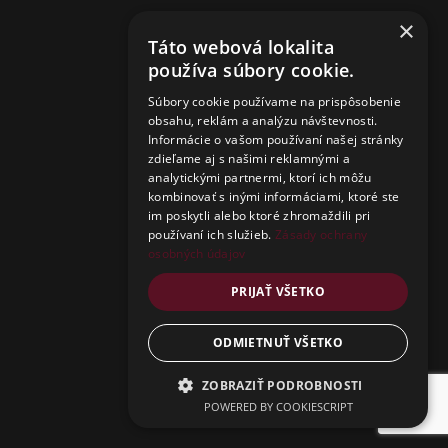
instant discount, as well as access to our future
×
discounts.
Táto webová lokalita
používa súbory cookie.
Vaša mailová adresa
Súbory cookie používame na prispôsobenie
obsahu, reklám a analýzu návštevnosti.
Enter your email address.
Informácie o vašom používaní našej stránky
zdieľame aj s našimi reklamnými a
analytickými partnermi, ktorí ich môžu
I WANT TO GET A DISCOUNT
kombinovať s inými informáciami, ktoré ste
im poskytli alebo ktoré zhromaždili pri
používaní ich služieb.
Zásady ochrany
osobných údajov
Thank you, I'm not interested.
PRIJAŤ VŠETKO
ODMIETNUŤ VŠETKO
ZOBRAZIŤ PODROBNOSTI
POWERED BY COOKIESCRIPT