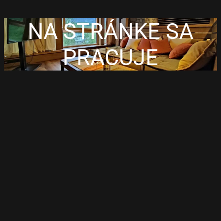
NA STRÁNKE SA
PRACUJE
Close
this
module
Get an instant 15%
discount on your stay
Just enter your email and you will get an