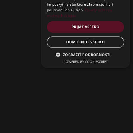
im poskytli alebo ktoré zhromaždili pri
používaní ich služieb.
Zásady ochrany
osobných údajov
PRIJAŤ VŠETKO
ODMIETNUŤ VŠETKO
ZOBRAZIŤ PODROBNOSTI
POWERED BY COOKIESCRIPT
Close
this
Get an instant 15%
modu
discount on your stay
Just enter your email and you will get an instant
discount, as well as access to our future