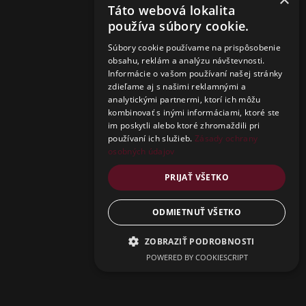
Táto webová lokalita
používa súbory cookie.
Súbory cookie používame na prispôsobenie
obsahu, reklám a analýzu návštevnosti.
Informácie o vašom používaní našej stránky
zdieľame aj s našimi reklamnými a
analytickými partnermi, ktorí ich môžu
kombinovať s inými informáciami, ktoré ste
im poskytli alebo ktoré zhromaždili pri
používaní ich služieb.
Zásady ochrany
osobných údajov
PRIJAŤ VŠETKO
ODMIETNUŤ VŠETKO
ZOBRAZIŤ PODROBNOSTI
Close
POWERED BY COOKIESCRIPT
this
Get an instant 15%
modu