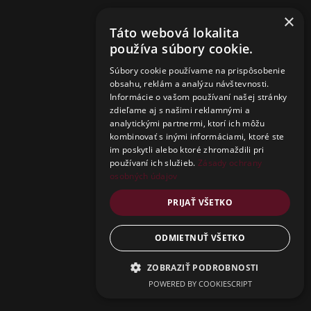
×
Táto webová lokalita
používa súbory cookie.
Súbory cookie používame na prispôsobenie
obsahu, reklám a analýzu návštevnosti.
Informácie o vašom používaní našej stránky
zdieľame aj s našimi reklamnými a
analytickými partnermi, ktorí ich môžu
kombinovať s inými informáciami, ktoré ste
im poskytli alebo ktoré zhromaždili pri
používaní ich služieb.
Zásady ochrany
osobných údajov
PRIJAŤ VŠETKO
ODMIETNUŤ VŠETKO
ZOBRAZIŤ PODROBNOSTI
Close
POWERED BY COOKIESCRIPT
this