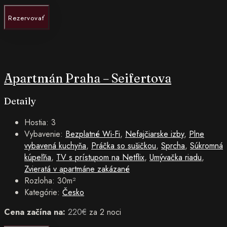
Rezervovať
Apartmán Praha – Seifertova
Detaily
Hostia:
3
Vybavenie:
Bezplatné Wi-Fi
,
Nefajčiarske izby
,
Plne
vybavená kuchyňa
,
Práčka so sušičkou
,
Sprcha
,
Súkromná
kúpeľňa
,
TV s prístupom na Netflix
,
Umývačka riadu
,
Zvieratá v apartmáne zakázané
Rozloha:
30m²
Kategórie:
Česko
Cena začína na:
220
€
za 2 noci