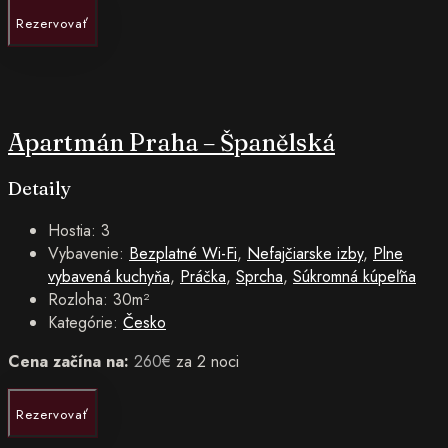
Rezervovať
Apartmán Praha – Španělská
Detaily
Hostia:
3
Vybavenie:
Bezplatné Wi-Fi
,
Nefajčiarske izby
,
Plne
vybavená kuchyňa
,
Práčka
,
Sprcha
,
Súkromná kúpeľňa
Rozloha:
30m²
Kategórie:
Česko
Cena začína na:
260
€
za 2 noci
Rezervovať