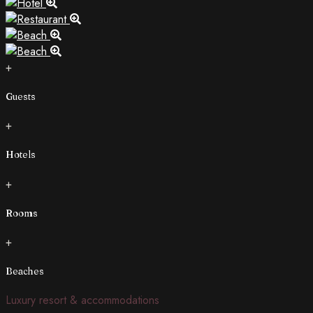
+
Guests
+
Hotels
+
Rooms
+
Beaches
Luxury resort & accommodations