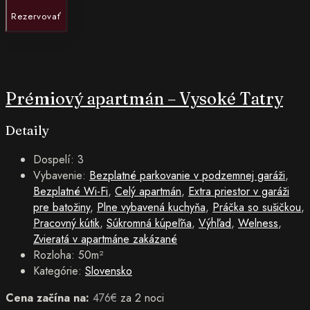
Rezervovať
Prémiový apartmán – Vysoké Tatry
Detaily
Dospelí:
3
Vybavenie:
Bezplatné parkovanie v podzemnej garáži
,
Bezplatné Wi-Fi
,
Celý apartmán
,
Extra priestor v garáži
pre batožiny
,
Plne vybavená kuchyňa
,
Práčka so sušičkou
,
Pracovný kútik
,
Súkromná kúpeľňa
,
Výhľad
,
Welness
,
Zvieratá v apartmáne zakázané
Rozloha:
50m²
Kategórie:
Slovensko
Cena začína na:
476
€
za 2 noci