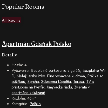
Popular Rooms
All Rooms
Apartmán Gdaňsk Poľsko
Detaily
Hostia:
4
Vybavenie:
Bezplatné parkovanie v garáži
,
Bezplatné Wi-
Fi
,
Nefajčiarske izby
,
Plne vybavená kuchyňa
,
Práčka so
sušičkou
,
Sprcha
,
Súkromná kúpeľňa
,
Terasa
,
TV s
prístupom na Netflix
,
Umývačka riadu
,
Zvieratá v
apartmáne zakázané
Rozloha:
46m²
Kategórie:
Poľsko