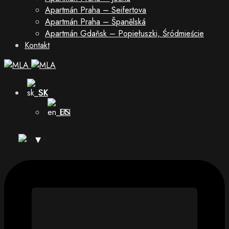
Apartmán Praha – Seifertova
Apartmán Praha – Španělská
Apartmán Gdaňsk – Popiełuszki, Śródmieście
Kontakt
SK
EN