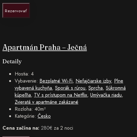
Rezervovať
Apartmán Praha – Ječná
Detaily
Hostia:
4
Vybavenie:
Bezplatné Wi-Fi
,
Nefajčiarske izby
,
Plne
vybavená kuchyňa
,
Sporák s rúrou
,
Sprcha
,
Súkromná
kúpeľňa
,
TV s prístupom na Netflix
,
Umývačka riadu
,
Zvieratá v apartmáne zakázané
Rozloha:
40m²
Kategórie:
Česko
Cena začína na:
280
€
za 2 noci